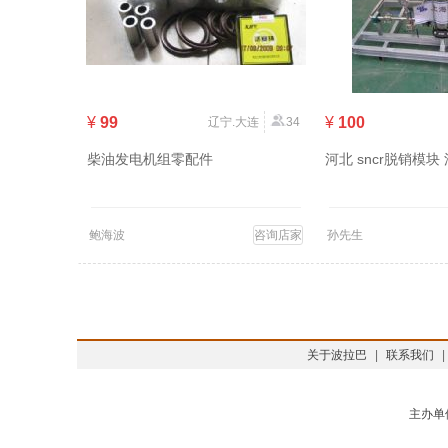
¥
99
¥
100
辽宁.大连
34
柴油发电机组零配件
河北 sncr脱销模块
鲍海波
咨询店家
孙先生
关于波拉巴
|
联系我们
|
主办单