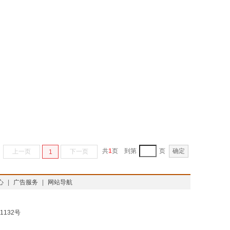
共
1
页
到第
页
确定
上一页
下一页
1
心
|
广告服务
|
网站导航
1132号